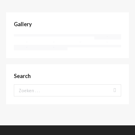
Gallery
Search
Search: