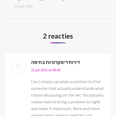
24 juni 2019
2 reacties
דירות דיסקרטיות בחיפה
says:
21 juli 2022 at 08:49
Can I simply say what a comfort to find
someone that actually understands what
theyre discussing on the net. You actually
realize how to bring a problem to light
and make it important. More and more
people really need to read this and