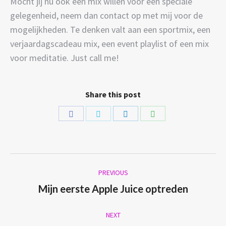
Mocht jij nu ook een mix willen voor een speciale
gelegenheid, neem dan contact op met mij voor de
mogelijkheden. Te denken valt aan een sportmix, een
verjaardagscadeau mix, een event playlist of een mix
voor meditatie. Just call me!
Share this post
Share
Share
Share
Share
on
on
on
on
Facebook
Twitter
LinkedIn
WhatsApp
Post
PREVIOUS
navigation
Previous
Mijn eerste Apple Juice optreden
post:
NEXT